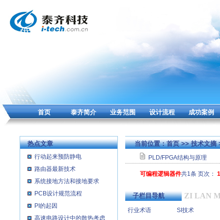
首页
泰齐简介
业务范围
设计流程
成功案例
热点文章
当前位置：
首页
>>
技术文摘
行动起来预防静电
PLD/FPGA结构与原理
路由器最新技术
可编程逻辑器件
共1条 页次：
系统接地方法和接地要求
PCB设计规范流程
ZI LAN 
子栏目导航
PI的起因
行业术语
SI技术
高速电路设计中的散热考虑