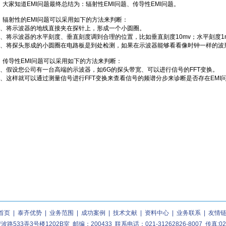
大家知道EMI问题最终总结为：辐射性EMI问题、传导性EMI问题。
辐射性的EMI问题可以采用如下的方法来判断：
1、将示波器的地线直接夹在探针上，形成一个小圆圈。
2、将示波器的水平刻度、垂直刻度调到合理的位置，比如垂直刻度10mv；水平刻度1n
3、将探头形成的小圆圈在电路板是到处检测，如果在示波器能够看看像时钟一样的波形
传导性EMI问题可以采用如下的方法来判断：
1、假设您公司有一台高端的示波器，如6G的探头带宽、可以进行信号的FFT变换。
2、这样就可以通过测量信号进行FFT变换来查看信号的频谱分步来诊断是否存在EMI
首页
|
泰齐优势
|
业务范围
|
成功案例
|
技术文献
|
资料中心
|
业务联系
|
友情
533弄3号楼1202B室 邮编：200433 联系电话：021-31262826-8007 传真:021-