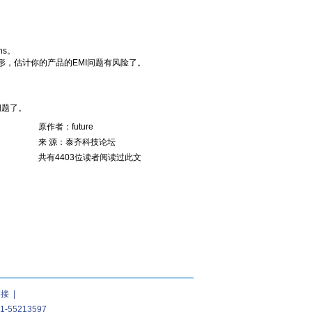
s。
，估计你的产品的EMI问题有风险了。
问题了。
原作者：future
来 源：泰齐科技论坛
共有4403位读者阅读过此文
链接
|
55213597