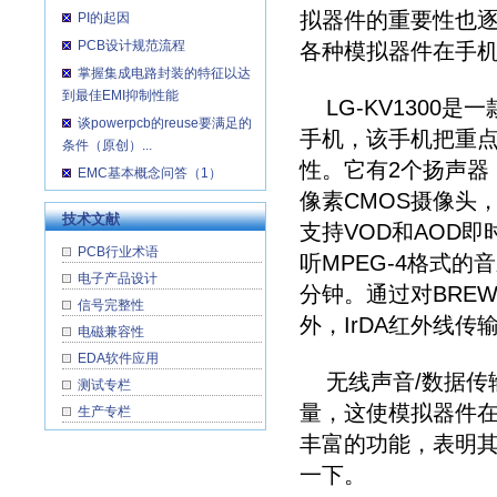
拟器件的重要性也
PI的起因
PCB设计规范流程
各种模拟器件在手
掌握集成电路封装的特征以达
到最佳EMI抑制性能
LG-KV1300是
谈powerpcb的reuse要满足的
手机，该手机把重
条件（原创）...
性。它有2个扬声器
EMC基本概念问答（1）
像素CMOS摄像头
技术文献
支持VOD和AOD
PCB行业术语
听MPEG-4格式
电子产品设计
分钟。通过对BRE
信号完整性
外，IrDA红外线
电磁兼容性
EDA软件应用
无线声音/数据传
测试专栏
量，这使模拟器件
生产专栏
丰富的功能，表明
一下。